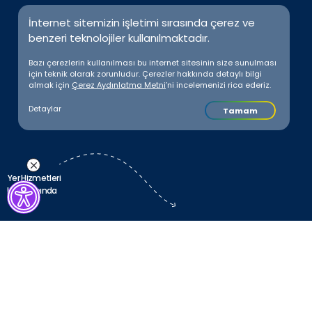
İnternet sitemizin işletimi sırasında çerez ve
benzeri teknolojiler kullanılmaktadır.
Bazı çerezlerin kullanılması bu internet sitesinin size sunulması
için teknik olarak zorunludur. Çerezler hakkında detaylı bilgi
almak için
Çerez Aydınlatma Metni
’ni incelemenizi rica ederiz.
Detaylar
Tamam
Yer Hizmetleri
Kapsamında
Türkiye’nin dört bir
Farklı bölgelerdeki is
ekiplerimiz, değişen k
yanından