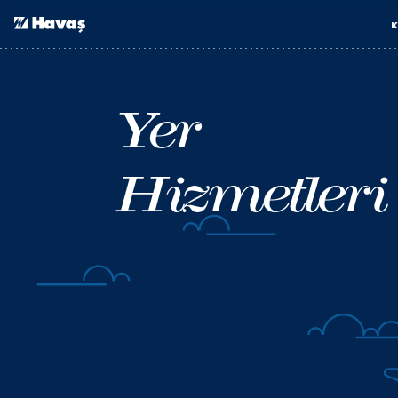
İçeriğe geç
K
Yer
Hizmetleri