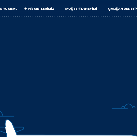
URUMSAL
HIZMETLERIMIZ
MÜŞTERI DENEYIMI
ÇALIŞAN DENEYI