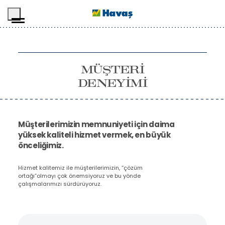
İçeriğe geç
MÜŞTERİ
DENEYİMİ
Müşterilerimizin memnuniyeti için daima
yüksek kaliteli hizmet vermek, en büyük
önceliğimiz.
Hizmet kalitemiz ile müşterilerimizin, “çözüm
ortağı”olmayı çok önemsiyoruz ve bu yönde
çalışmalarımızı sürdürüyoruz.