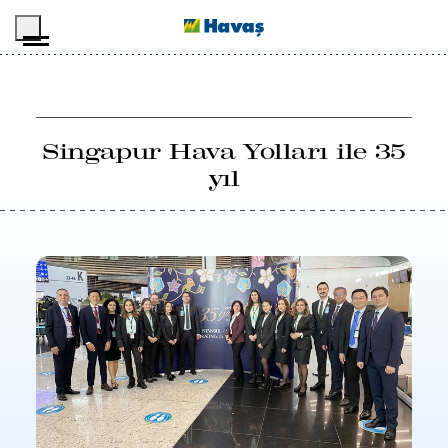
İçeriğe geç
Singapur Hava Yolları ile 35
yıl