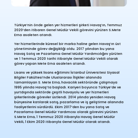
Türkiye’nin önde gelen yer hizmetleri şirketi Havaş’ın, Temmuz
2020’den itibaren Genel Müdür Vekili görevini yürüten S.Mete
Erna asaleten atandı.
Yer hizmetlerinde küresel bir marka haline gelen Havaş’ın üst
yönetiminde görev değişikliği oldu. 2017 yılından bu yana
Havaş Satış ve Pazarlama Genel Müdür Yardımcılığını yürüten
ve 1 Temmuz 2020 tarihi itibariyle Genel Müdür Vekili olarak
görev yapan Mete Erna asaleten atandı.
Lisans ve yüksek lisans eğitimini İstanbul Üniversitesi Siyasal
Bilgiler Fakültesi’nde Uluslararası İlişkiler alanında
tamamlayan S. Mete Erna, havacılık sektöründe çalışmaya
1995 yılında Havaş’ta başladı. Kariyeri boyunca Türkiye’de ve
yurtdışında sektörde çeşitli havayolu ve yer hizmetleri
şirketlerinde görevler üstlendi. 2014 yılında yeniden Havaş
bünyesine katılarak satış, pazarlama ve iş geliştirme alanında
faaliyetlerini sürdürdü. Ekim 2017’den bu yana Satış ve
Pazarlama Genel Müdür Yardımcısı olarak görevini yürüten
S.Mete Erna, 1 Temmuz 2020 itibarıyla Havaş Genel Müdür
Vekili, 1 Ekim 2020 itibarıyla Genel Müdür olarak atandı.