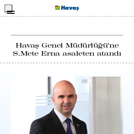
İçeriğe geç
Havaş Genel Müdürlüğü’ne
S.Mete Erna asaleten atandı