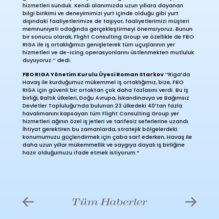
hizmetleri sunduk. Kendi alanımızda uzun yıllara dayanan
bilgi birikimi ve deneyimimizi yurt içinde olduğu gibi yurt
dışındaki faaliyetlerimize de taşıyor, faaliyetlerimizi müşteri
memnuniyeti odağında gerçekleştirmeyi önemsiyoruz. Bunun
bir sonucu olarak, Flight Consulting Group ve özellikle de FBO
RIGA ile iş ortaklığımızı genişleterek tüm uçuşlarının yer
hizmetleri ve de-icing operasyonlarını üstlenmekten mutluluk
duyuyoruz.’’ dedi.
FBO RIGA Yönetim Kurulu Üyesi Roman Starkov
‘’Riga’da
Havaş ile kurduğumuz mükemmel iş ortaklığımız, bize, FBO
RIGA için güvenli bir ortaktan çok daha fazlasını verdi. Bu iş
birliği, Baltık ülkeleri, Doğu Avrupa, İskandinavya ve Bağımsız
Devletler Topluluğu’nda bulunan 23 ülkedeki 40’tan fazla
havalimanını kapsayan tüm Flight Consulting Group yer
hizmetleri ağının özel iş jetleri ve tarifesiz seferlerine uzandı.
İhtiyat gerektiren bu zamanlarda, stratejik bölgelerdeki
konumumuzu güçlendirmek için çaba sarf ederken, Havaş ile
daha uzun yıllar mükemmellik ve saygıya dayalı iş birliğine
hazır olduğumuzu ifade etmek istiyorum.”
Tüm Haberler