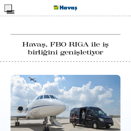
İçeriğe geç
Havaş, FBO RIGA ile iş
birliğini genişletiyor