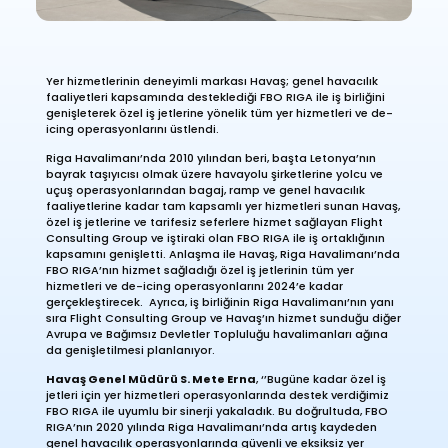
Yer hizmetlerinin deneyimli markası Havaş; genel havacılık
faaliyetleri kapsamında desteklediği FBO RIGA ile iş birliğini
genişleterek özel iş jetlerine yönelik tüm yer hizmetleri ve de-
icing operasyonlarını üstlendi.
Riga Havalimanı’nda 2010 yılından beri, başta Letonya’nın
bayrak taşıyıcısı olmak üzere havayolu şirketlerine yolcu ve
uçuş operasyonlarından bagaj, ramp ve genel havacılık
faaliyetlerine kadar tam kapsamlı yer hizmetleri sunan Havaş,
özel iş jetlerine ve tarifesiz seferlere hizmet sağlayan Flight
Consulting Group ve iştiraki olan FBO RIGA ile iş ortaklığının
kapsamını genişletti. Anlaşma ile Havaş, Riga Havalimanı’nda
FBO RIGA’nın hizmet sağladığı özel iş jetlerinin tüm yer
hizmetleri ve de-icing operasyonlarını 2024’e kadar
gerçekleştirecek. Ayrıca, iş birliğinin Riga Havalimanı’nın yanı
sıra Flight Consulting Group ve Havaş’ın hizmet sunduğu diğer
Avrupa ve Bağımsız Devletler Topluluğu havalimanları ağına
da genişletilmesi planlanıyor.
Havaş Genel Müdürü S. Mete Erna
, ‘’Bugüne kadar özel iş
jetleri için yer hizmetleri operasyonlarında destek verdiğimiz
FBO RIGA ile uyumlu bir sinerji yakaladık. Bu doğrultuda, FBO
RIGA’nın 2020 yılında Riga Havalimanı’nda artış kaydeden
genel havacılık operasyonlarında güvenli ve eksiksiz yer